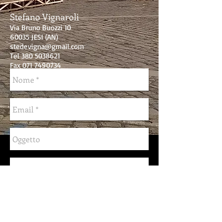
Stefano Vignaroli
Via Bruno Buozzi 10
60035 JESI (AN)
stedevigna@gmail.com
Tel
380 5038621
Fax 071 7490734